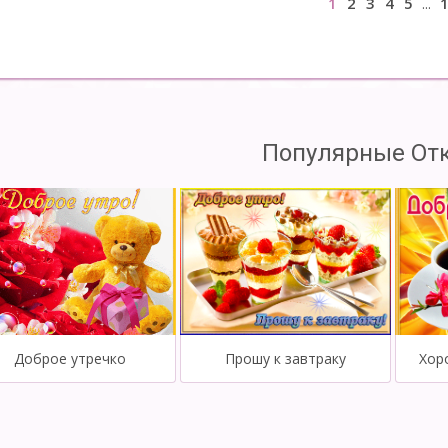
1
2
3
4
5
...
Популярные От
Доброе утречко
Прошу к завтраку
Хор