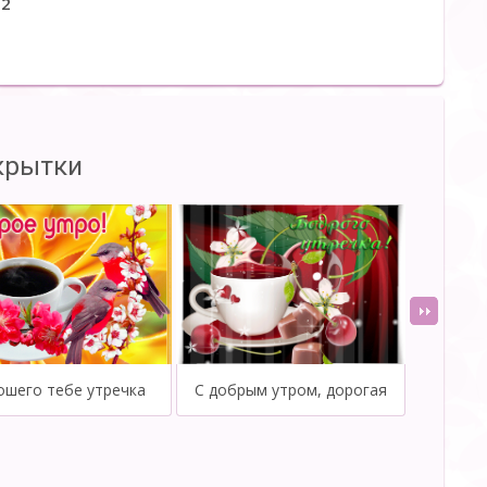
12
крытки
ошего тебе утречка
С добрым утром, дорогая
Пусть бу