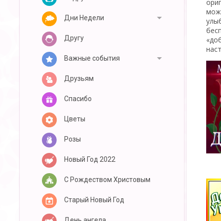
ори
можн
Дни Недели
улы
бес
Другу
«до
нас
Важные события
Друзьям
Спасибо
Цветы
Розы
Новый Год 2022
С Рождеством Христовым
Старый Новый Год
День ангела