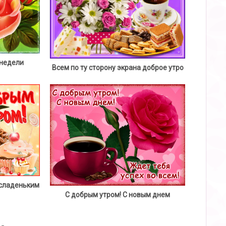
 недели
Всем по ту сторону экрана доброе утро
 сладеньким
С добрым утром! С новым днем