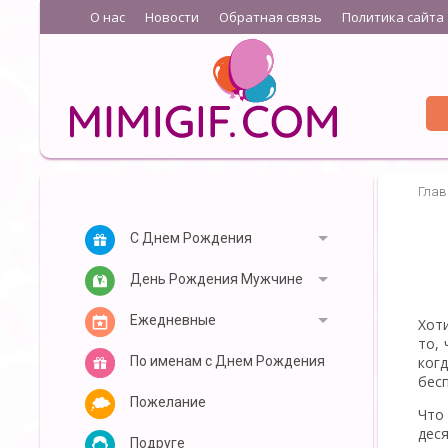
О нас
Новости
Обратная связь
Политика сайта
Глав
С Днем Рождения
День Рождения Мужчине
Ежедневные
Хот
то,
когд
По именам с Днем Рождения
бес
Пожелание
Что
деся
Подруге