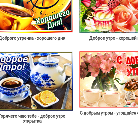
Доброго утречка - хорошего дня
Доброе утро - хорошей
С добрым утром - угощайся
Горячего чаю тебе - доброе утро
открытка