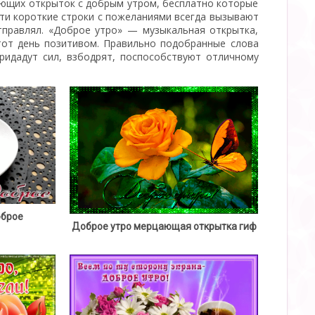
ающих открыток с добрым утром, бесплатно которые
Эти короткие строки с пожеланиями всегда вызывают
отправлял. «Доброе утро» — музыкальная открытка,
тот день позитивом. Правильно подобранные слова
ридадут сил, взбодрят, поспособствуют отличному
оброе
Доброе утро мерцающая открытка гиф