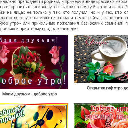
гинально преподнести родным, к примеру в виде красивых мерц
о отправить в социальную сеть или на почту быстро и легко. 
бки на лицах не только у тех, кто получил, но и у тех, кто 
платно которую вы можете отправить уже сейчас, заполнит э
брое утро» или прикольные пожелания без всяких сомнений п
троению и приятному продолжению дня.
Открытка гиф утро д
Моим друзьям - доброе утро