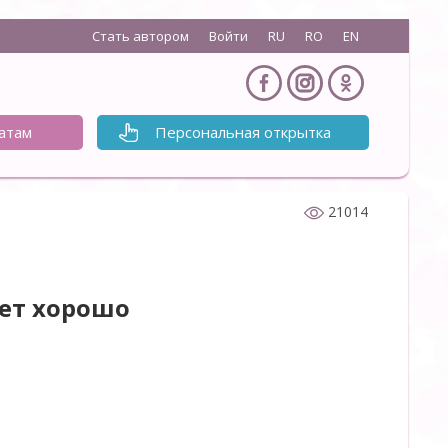
Стать автором
Войти
RU
RO
EN
атам
Персональная открытка
21014
дет хорошо