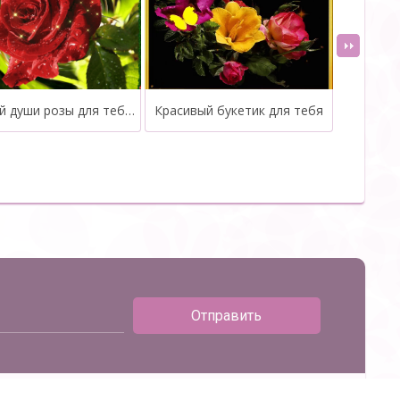
От всей души розы для тебя любимая
Красивый букетик для тебя
Красивые
Отправить