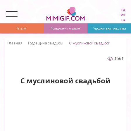
ro
en
ru
Каталог
Праздники по датам
Персональная открытка
Главная
Годовщина свадьбы
С муслиновой свадьбой
1561
С муслиновой свадьбой