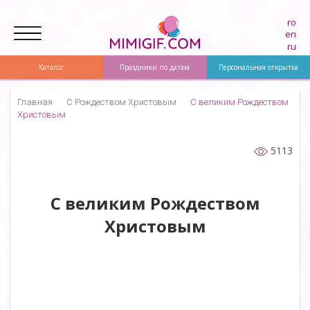
ro
en
ru
Каталог
Праздники по датам
Персональная открытка
Главная
С Рождеством Христовым
С великим Рождеством
Христовым
5113
С великим Рождеством
Христовым