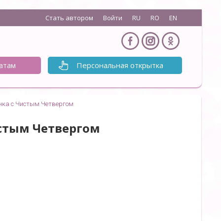
Стать автором
Войти
RU
RO
EN
атам
Персональная открытка
нка с Чистым Четвергом
истым Четвергом