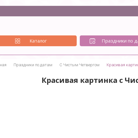
Каталог
Праздники по д
ная
Праздники по датам
С Чистым Четвергом
Красивая карти
Красивая картинка с Ч