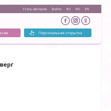
Стать автором
Войти
RU
RO
EN
атам
Персональная открытка
верг