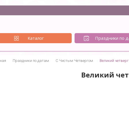
Каталог
Праздники по д
ная
Праздники по датам
С Чистым Четвергом
Великий четверг
Великий чет