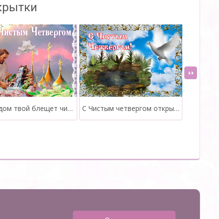
крытки
Пусть дом твой блещет чистотой - С Чистым Четвергом
С Чистым четвергом открытка гиф