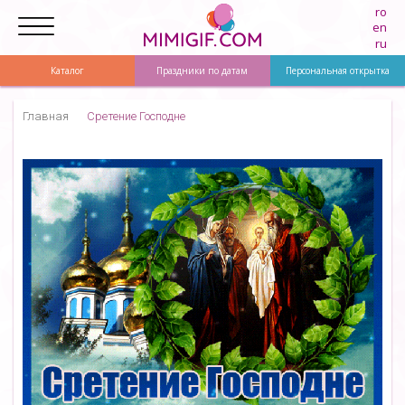
ro
en
ru
Каталог
Праздники по датам
Персональная открытка
Главная
Сретение Господне